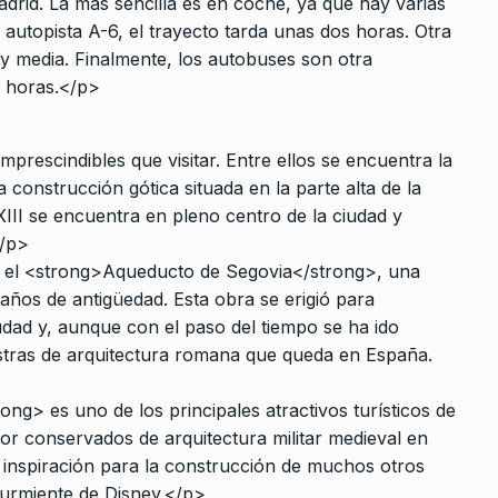
drid. La más sencilla es en coche, ya que hay varias
 autopista A-6, el trayecto tarda unas dos horas. Otra
 y media. Finalmente, los autobuses son otra
s horas.</p>
prescindibles que visitar. Entre ellos se encuentra la
onstrucción gótica situada en la parte alta de la
o XIII se encuentra en pleno centro de la ciudad y
</p>
s el <strong>Aqueducto de Segovia</strong>, una
os de antigüedad. Esta obra se erigió para
udad y, aunque con el paso del tiempo se ha ido
stras de arquitectura romana que queda en España.
ng> es uno de los principales atractivos turísticos de
jor conservados de arquitectura militar medieval en
e inspiración para la construcción de muchos otros
 Durmiente de Disney.</p>