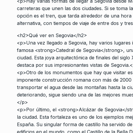
<p>Hay varias formas de llegar a Segovia desde Ma
carreteras que unen las dos ciudades. Si se toma la
opción es el tren, que tarda alrededor de una hora
alternativa, con tiempos de viaje de entre dos y tre
<h2>Qué ver en Segovia</h2>
<p>Una vez llegado a Segovia, hay varios lugares im
famosa <strong>Catedral de Segovia</strong>, una c
ciudad. Esta joya arquitectónica de finales del sigl
destaca por sus impresionantes vistas de Segovia.
<p>Otro de los monumentos que hay que visitar e
imponente construcción romana con más de 2000 añ
transportar el agua desde las montañas hasta la ci
deteriorando, sigue siendo una de las mejores mue
</p>
<p>Por último, el <strong>Alcázar de Segovia</stro
la ciudad. Esta fortaleza es uno de los ejemplos me
España. Su singular forma de castillo ha servido d
edificios en el mundo, como el Castillo de la Bella