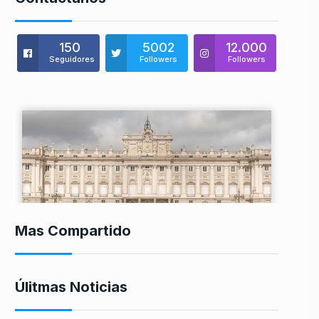
150
5002
12.000
Seguidores
Followers
Followers
Mas Compartido
Úlitmas Noticias