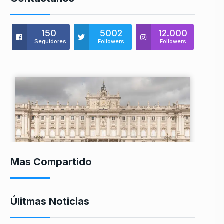
150
5002
12.000
Seguidores
Followers
Followers
Mas Compartido
Úlitmas Noticias